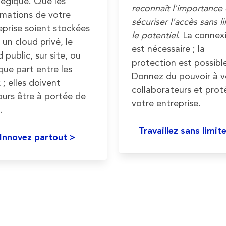
tégique. Que les
reconnaît l'importance
rmations de votre
sécuriser l'accès sans li
eprise soient stockées
le potentiel
. La connex
 un cloud privé, le
est nécessaire ; la
 public, sur site, ou
protection est possibl
que part entre les
Donnez du pouvoir à v
 ; elles doivent
collaborateurs et pro
ours être à portée de
votre entreprise.
.
Travaillez sans limit
Innovez partout
>