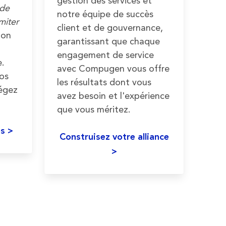
gestion des services et
 de
notre équipe de succès
miter
client et de gouvernance,
ion
garantissant que chaque
engagement de service
e.
avec Compugen vous offre
os
les résultats dont vous
tégez
avez besoin et l'expérience
que vous méritez.
es >
Construisez votre alliance
>