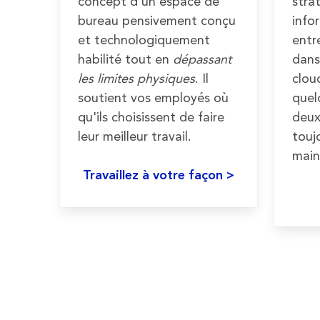
concept d'un espace de
stra
bureau pensivement conçu
info
et technologiquement
entr
habilité tout en
dépassant
dans
les limites physiques
. Il
cloud
soutient vos employés où
quel
qu'ils choisissent de faire
deux
leur meilleur travail.
touj
main
Travaillez à votre façon >